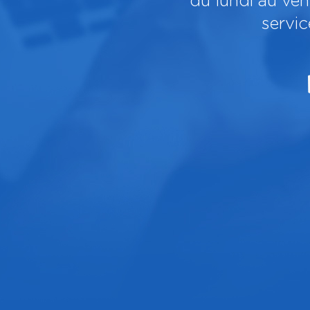
du lundi au ve
servi